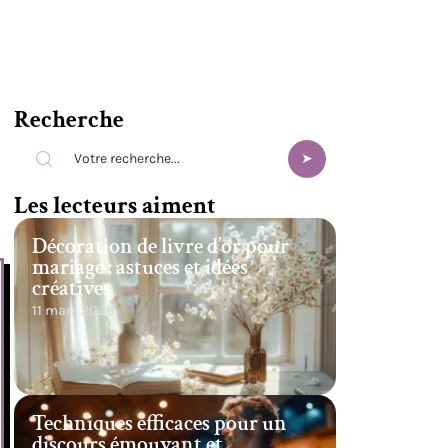
Recherche
s
Les lecteurs aiment
Décoration de livre d’or pour
mariage : astuces et idées
créatives
11 mars 2026
Techniques efficaces pour un
discours émouvant et