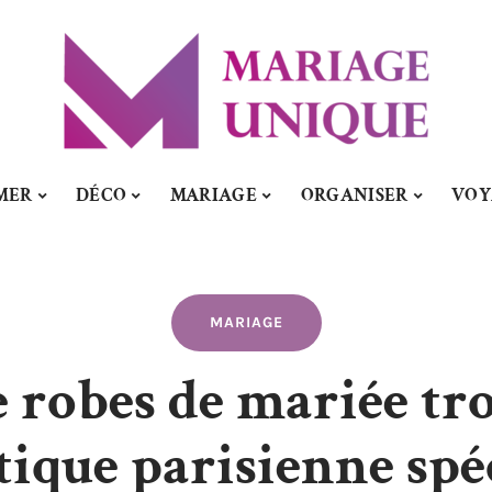
MER
DÉCO
MARIAGE
ORGANISER
VOY
MARIAGE
e robes de mariée tr
ique parisienne spéc