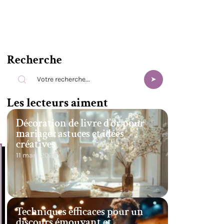
Recherche
Les lecteurs aiment
Décoration de livre d’or pour
mariage : astuces et idées
créatives
11 mars 2026
Techniques efficaces pour un
discours émouvant et