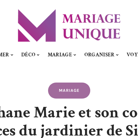
MER
DÉCO
MARIAGE
ORGANISER
VOY
MARIAGE
hane Marie et son co
es du jardinier de S