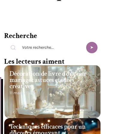
Recherche
Les lecteurs aiment
Décoration de livre d’or pour
mariage : astuces et idées
créatives
11 mars 2026
Techniques efficaces pour un
discours émouvant et