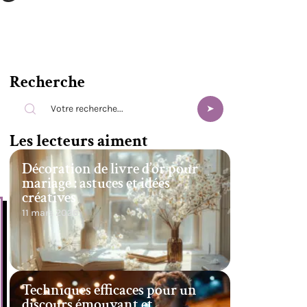
Recherche
s
Les lecteurs aiment
Décoration de livre d’or pour
mariage : astuces et idées
créatives
11 mars 2026
Techniques efficaces pour un
discours émouvant et