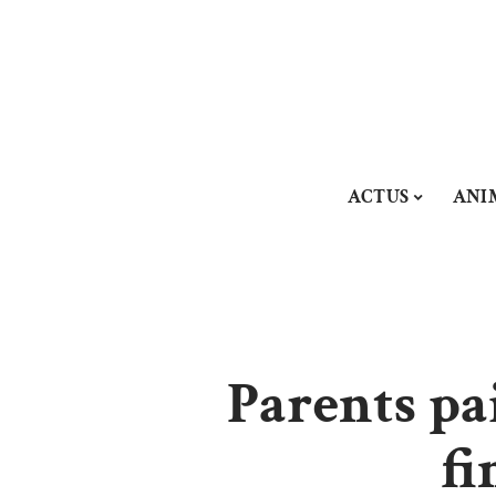
ACTUS
ANI
Parents pai
fi