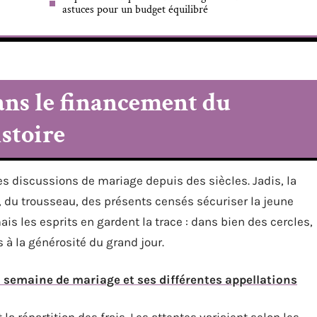
astuces pour un budget équilibré
dans le financement du
istoire
s discussions de mariage depuis des siècles. Jadis, la
ot, du trousseau, des présents censés sécuriser la jeune
is les esprits en gardent la trace : dans bien des cercles,
 à la générosité du grand jour.
a semaine de mariage et ses différentes appellations
 la répartition des frais. Les attentes variaient selon les