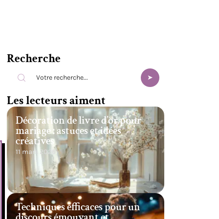
Recherche
Les lecteurs aiment
Décoration de livre d’or pour
mariage : astuces et idées
créatives
11 mars 2026
Techniques efficaces pour un
discours émouvant et